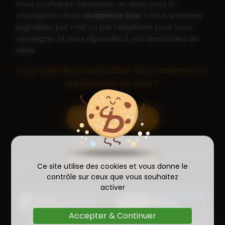
Vous souhaitez demander un devis pour la
vente tout en offrant un cachet unique
conception d'une
charpente bois
? Nous sommes
à la maison.
joignables par mail ou par téléphone pour vous
renseigner et pour répondre à vos demandes de
devis.
Un projet de construction de charpente ou
d’extension en bois ?
07 81 73 61 41
Devis gratuit
Ce site utilise des cookies et vous donne le
contrôle sur ceux que vous souhaitez
activer
Accepter & Continuer