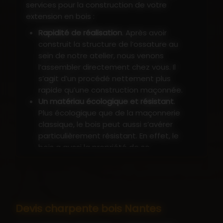
services pour la construction de votre
extension en bois :
Rapidité de réalisation
. Après avoir
construit la structure de l’ossature au
sein de notre atelier, nous venons
l’assembler directement chez vous. Il
s’agit d’un procédé nettement plus
rapide qu’une construction maçonnée.
Un matériau écologique et résistant
.
Plus écologique que de la maçonnerie
classique, le bois peut aussi s’avérer
particulièrement résistant. En effet, le
bois a aussi la propriété de se
déformer plutôt que de fissurer, idéal
donc sur un terrain sujet aux
glissements de terrain.
Valoriser son bien
. En cas de revente, la
présence d’une extension en bois
Devis charpente bois Nantes
augmente sensiblement le prix de