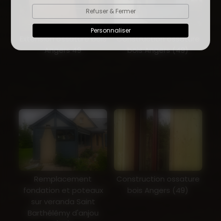
Refuser & Fermer
Personnaliser
Extension ossature bois
Construction ossature
Angers 49
bois Angers (49)
Remplacement
Construction ossature
fondation et poteaux
bois Angers (49)
sur veranda Saint
Barthélémy d'anjou