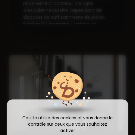
relativement contenu. Ce type
d’escalier nécessite cependant de
disposer de suffisamment de place.
Escalier 1/4 tournant
. Pratique et
compact, l’escalier quart tournant est
idéal pour un encombrement minimum.
Escalier 2/4 tournant
. L’escalier double
quart tournant est une excellente
solution pour un minimum d’occupation
au sol.
Escalier courbe
. Particulièrement
design, l’escalier courbe nécessite un
diagnostic minutieux afin de s’intégrer
harmonieusement à l’aménagement
existant.
Escalier hélicoïdal
. Parmi les types
d’escaliers les plus esthétiques,
Ce site utilise des cookies et vous donne le
l’escalier en colimaçon se présente
contrôle sur ceux que vous souhaitez
comme un véritable élément décoratif
activer
au sein d’une maison.