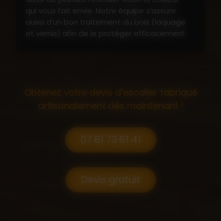
qui vous fait envie. Notre équipe s’assure
aussi d’un bon traitement du bois (laquage
et vernis) afin de le protéger efficacement.
Que vous souhaitiez un
escalier en bois
classique
ou un
escalier contemporain bois
métal
, n'hésitez pas à nous contacter. Nous
sommes à votre disposition par téléphone
Obtenez votre devis d’escalier fabriqué
ou par mail pour toute demande de devis.
artisanalement dès maintenant !
07 81 73 61 41
Devis gratuit