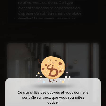
relativement contenu. Ce type
d’escalier nécessite cependant de
disposer de suffisamment de place.
Escalier 1/4 tournant
. Pratique et
compact, l’escalier quart tournant est
idéal pour un encombrement minimum.
Escalier 2/4 tournant
. L’escalier double
quart tournant est une excellente
solution pour un minimum d’occupation
au sol.
Escalier courbe
. Particulièrement
design, l’escalier courbe nécessite un
diagnostic minutieux afin de s’intégrer
harmonieusement à l’aménagement
existant.
Escalier hélicoïdal
. Parmi les types
d’escaliers les plus esthétiques,
Ce site utilise des cookies et vous donne le
l’escalier en colimaçon se présente
contrôle sur ceux que vous souhaitez
comme un véritable élément décoratif
activer
au sein d’une maison.