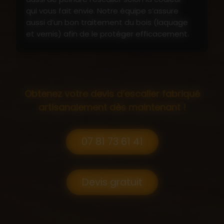
qui vous fait envie. Notre équipe s’assure
aussi d’un bon traitement du bois (laquage
et vernis) afin de le protéger efficacement.
Que vous souhaitiez un
escalier en bois
classique
ou un
escalier contemporain bois
métal
, n'hésitez pas à nous contacter. Nous
sommes à votre disposition par téléphone
Obtenez votre devis d’escalier fabriqué
ou par mail pour toute demande de devis.
artisanalement dès maintenant !
07 81 73 61 41
Devis gratuit