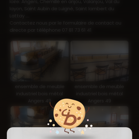
loire: Angers, Chemillé en anjou, Valanjou, Val du
layon, Saint Aubin de Luigné, Saint lambert du
Lattay ....
Contactez nous par le formulaire de contact ou
directe par téléphone 07 81 73 61 41
ensemble de meuble
ensemble de meuble
industriel bois métal
industriel bois métal
Angers 49
Angers 49