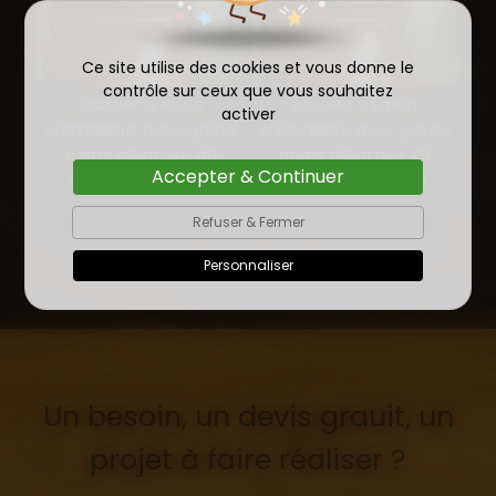
Ce site utilise des cookies et vous donne le
contrôle sur ceux que vous souhaitez
Escalier a limon
Escalier a limon
activer
crémaillère avec garde
crémaillère avec garde
corps aléatoire 49
corps aléatoire 49
Accepter & Continuer
chemillé en anjou
chemillé en anjou
Refuser & Fermer
Personnaliser
Un besoin, un devis grauit, un
projet à faire réaliser ?