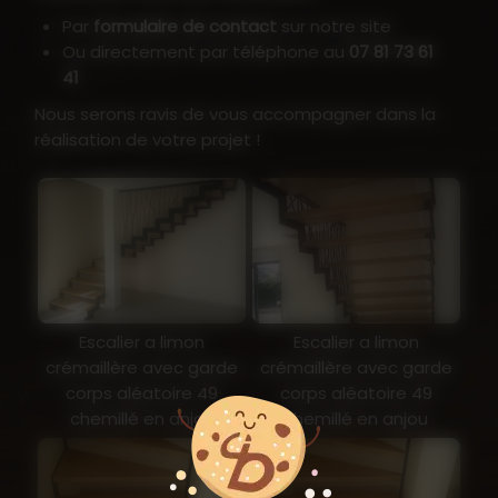
Par
formulaire de contact
sur notre site
Ou directement par téléphone au
07 81 73 61
41
Nous serons ravis de vous accompagner dans la
réalisation de votre projet !
Escalier a limon
Escalier a limon
crémaillère avec garde
crémaillère avec garde
corps aléatoire 49
corps aléatoire 49
chemillé en anjou
chemillé en anjou