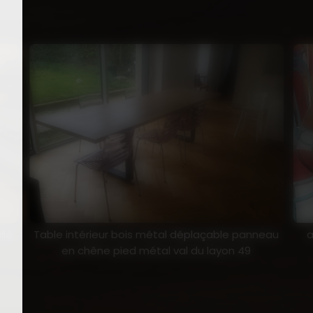
llé
Table intérieur bois métal déplaçable panneau
a
en chêne pied métal val du layon 49