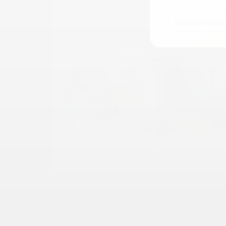
Refuser & F
Un