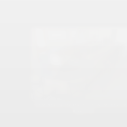
ensemble de meuble bar industriel bois mé
Angers 49