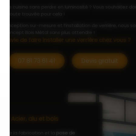
 votre cuisine sans perdre en luminosité ? Vous souhaitez d
ion toute trouvée pour cela !
 conception sur-mesure et l’installation de verrière, nous 
 à Concept Bois Métal sans plus attendre !
Envie de faire installer une verrière chez vous ?
07 81 73 61 41
Devis gratuit
é : Acier, alu et bois
pose la fabrication et la
pose de