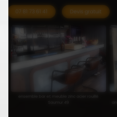
07 81 73 61 41
Devis gratuit
tal
ensemble bar et meuble zinc acier rouillé
Saumur 49
am