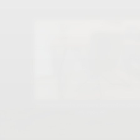
ameublement sur mesure bois métal chemi
en anjou 49