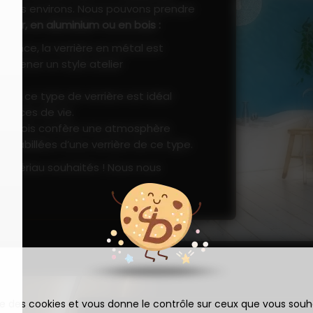
t ses environs. Nous pouvons prendre
 acier, en aluminium ou en bois
:
ndance, la verrière en métal est
r amener un style atelier
nte, ce type de verrière est idéal
spaces de vie.
x du bois confère une atmosphère
t habillées d’une verrière de ce type.
matériau souhaités ! Nous nous
ise des cookies et vous donne le contrôle sur ceux que vous souh