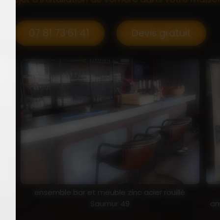
07 81 73 61 41
Devis gratuit
tal
ensemble bar et meuble zinc acier rouillé
Saumur 49
am