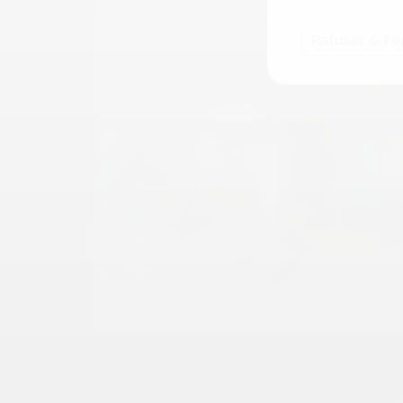
Refuser & F
Un