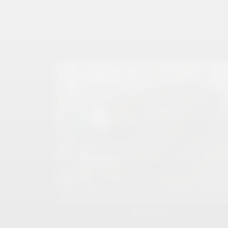
ensemble de meuble bar industriel bois mé
Angers 49