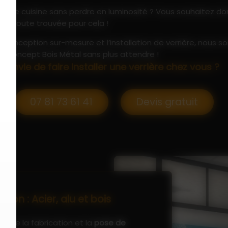
 votre cuisine sans perdre en luminosité ? Vous souhaitez d
ion toute trouvée pour cela !
 conception sur-mesure et l’installation de verrière, nous 
 à Concept Bois Métal sans plus attendre !
Envie de faire installer une verrière chez vous ?
07 81 73 61 41
Devis gratuit
ayon : Acier, alu et bois
pose la fabrication et la
pose de