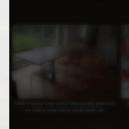
llé
Table intérieur bois métal déplaçable panneau
a
en chêne pied métal val du layon 49