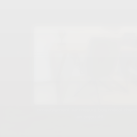
ameublement sur mesure bois métal chemi
en anjou 49