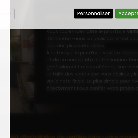
Personnaliser
Accepte
ermer
Devis verrière à Beaulieu-sur-
Vous voulez connaître le prix d'une
verri
Demandez-nous un devis par email ou 
dans les plus brefs délais.
À noter que le prix d’une verrière dépe
et de sa complexité de fabrication. Un
généralement moins chère qu’une verriè
La taille des verres que vous désirez y i
sur la note finale. Le plus simple pour a
directement nous confier votre projet af
 projet d’installation de verrière dans votre maiso