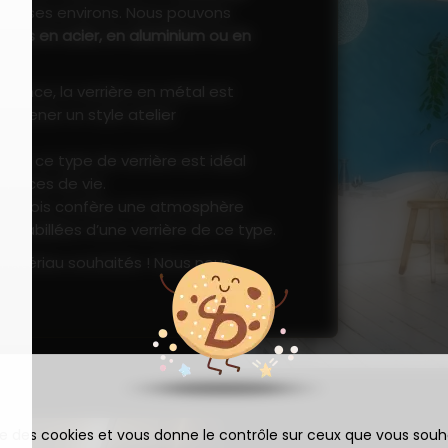
n
et ses environs. Nous pouvons
rières en acier, en aluminium ou en
ndance, la verrière en métal est
r amener un style atelier
nte, ce type de verrière est idéal
spaces de vie.
x du bois confère une atmosphère
t habillées d’une verrière de ce type.
matériau souhaités ! Nous nous
ise des cookies et vous donne le contrôle sur ceux que vous souh