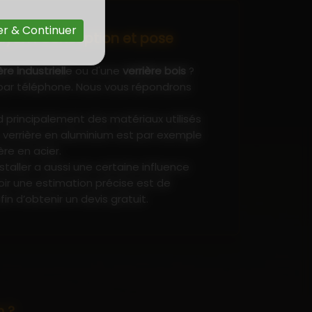
r & Continuer
Layon : Conception et pose
ère industriell
e ou d'une
verrière bois
?
par téléphone. Nous vous répondrons
nd principalement des matériaux utilisés
e verrière en aluminium est par exemple
re en acier.
nstaller a aussi une certaine influence
voir une estimation précise est de
in d’obtenir un devis gratuit.
n ?